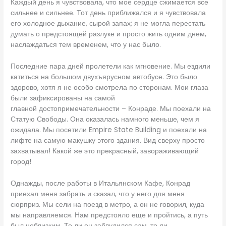
Каждый день я чувствовала, что мое сердце сжимается все
сильнее и сильнее. Тот день приближался и я чувствовала
его холодное дыхание, сырой запах; я не могла перестать
думать о предстоящей разлуке и просто жить одним днем,
наслаждаться тем временем, что у нас было.
Последние пара дней пролетели как мгновение. Мы ездили
катиться на большом двухъярусном автобусе. Это было
здорово, хотя я не особо смотрела по сторонам. Мои глаза
были зафиксированы на самой
главной достопримечательности – Конраде. Мы поехали на
Статую Свободы. Она оказалась намного меньше, чем я
ожидала. Мы посетили Empire State Building и поехали на
лифте на самую макушку этого здания. Вид сверху просто
захватывал! Какой же это прекрасный, завораживающий
город!
Однажды, после работы в Итальянском Кафе, Конрад
приехал меня забрать и сказал, что у него для меня
сюрприз. Мы сели на поезд в метро, а он не говорил, куда
мы направляемся. Нам предстояло еще и пройтись, а путь
был неблизким. То ли он заблудился сам, то ли