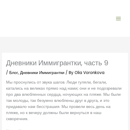
Skip
to
content
Дневники Иммигрантки, часть 9
/
Блог
,
Дневники Иммигрантки
/ By
Olia Voronkova
Мы проснулись от звука шагов. Люди гуляли, бегали,
катались на великах прямо над нами; они и не подозревали
про два влюбленных сердца, ночующих на пляже. Мы были
так молоды, так безумно влюблены друг в друга, и это
придавало нам бесстрашия. Мы провели весь день на
пляже, но к вечеру должны были вернуться в наш
скворечник.