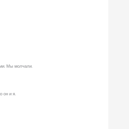
ыми. Мы молчали.
 он и я.