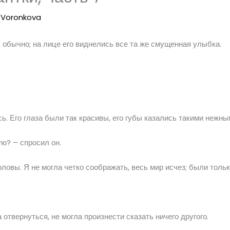
a Voronkova
 обычно; на лице его виднелись все та же смущенная улыбка.
ь. Его глаза были так красивы, его губы казались такими нежн
ю? – спросил он.
ловы. Я не могла четко соображать, весь мир исчез; были только
а отвернуться, не могла произнести сказать ничего другого.