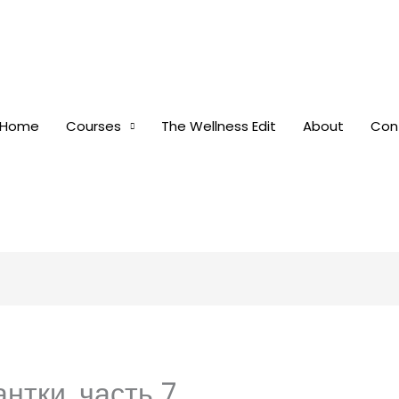
Home
Courses
The Wellness Edit
About
Con
нтки, часть 7