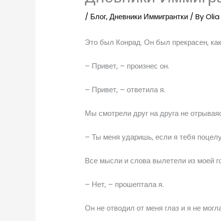
/
Блог
,
Дневники Иммигрантки
/ By
Oli
Это был Конрад. Он был прекрасен, как
– Привет, – произнес он.
– Привет, – ответила я.
Мы смотрели друг на друга не отрываяс
– Ты меня ударишь, если я тебя поцелу
Все мысли и слова вылетели из моей го
– Нет, – прошептала я.
Он не отводил от меня глаз и я не могл