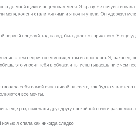
нью до моей щеки и поцеловал меня. Я сразу же почувствовала
ли меня, колени стали мягкими и я почти упала. Он удержал ме
Мой первый поцелуй, год назад, был далек от приятного. Я еще у
внение с тем неприятным инцидентом из прошлого. Я, наконец, 
любишь, это уносит тебя в облака и ты испытываешь ни с чем н
ствовала себя самой счастливой на свете, как будто я влетела
полняются все мечты.
ись еще раз, пожелали друг другу спокойной ночи и разошлись 
 ночью я спала как никогда сладко.